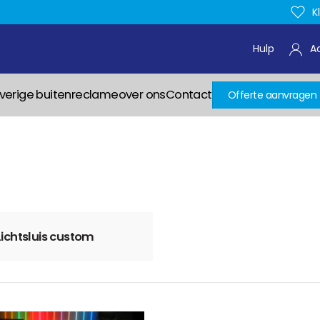
K
Hulp
A
verige buitenreclame
over ons
Contact
Offerte aanvragen
Lichtsluis custom