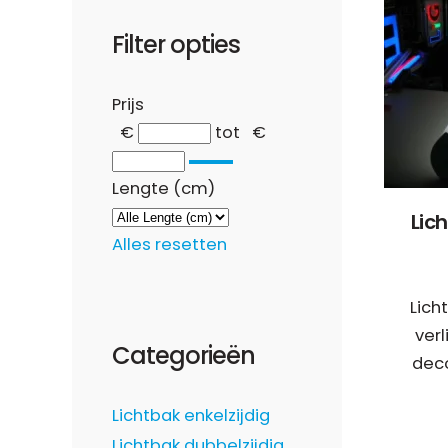
Filter opties
Prijs
€
tot
€
Lengte (cm)
Lich
Alles resetten
Lich
verl
Categorieën
deco
Lichtbak enkelzijdig
Lichtbak dubbelzijdig