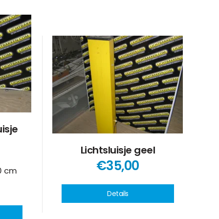
uisje
Lichtsluisje geel
€35,00
20 cm
Details