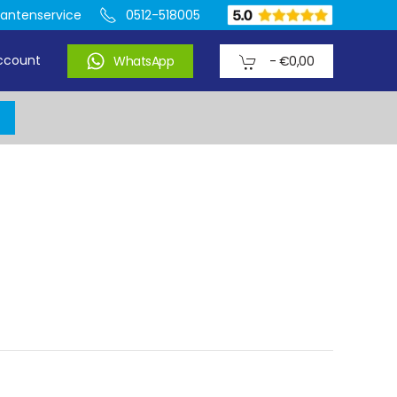
lantenservice
0512-518005
ccount
WhatsApp
-
€0,00