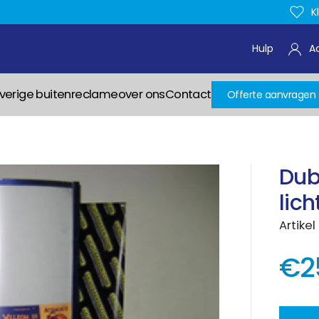
K
Hulp
A
verige buitenreclame
over ons
Contact
Offerte aanvragen
Dub
lic
Artikel
€2