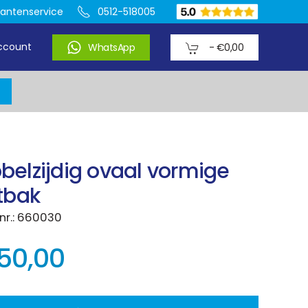
lantenservice
0512-518005
ccount
WhatsApp
-
€0,00
belzijdig ovaal vormige
htbak
 nr.: 660030
50,00